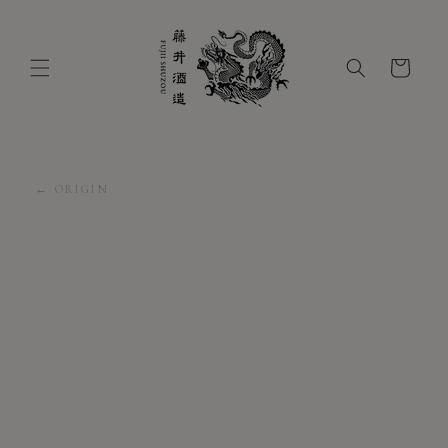
コンテ
ンツに
進む
カ
ー
ト
← ORIGIN