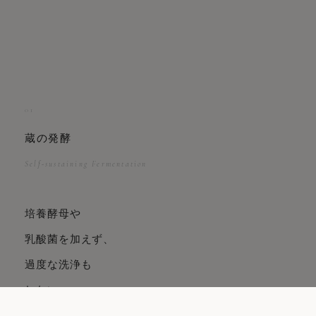
01
蔵の発酵
Self-sustaining Fermentation
培養酵母や
乳酸菌を加えず、
過度な洗浄も
しない。