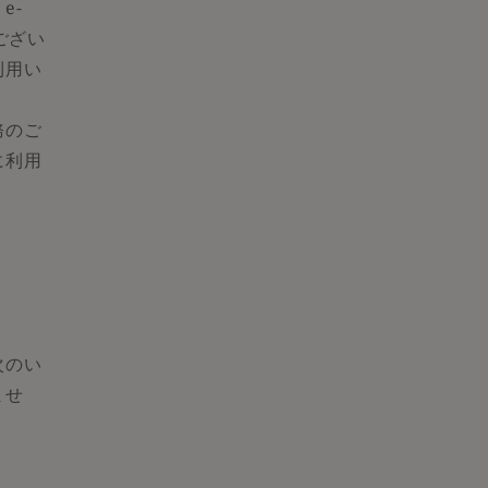
e-
ござい
利用い
務のご
に利用
次のい
ませ