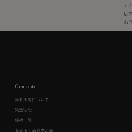
〒7
広
お問
Contents
藤井酒造について
醸造理念
銘柄一覧
直売所｜酒蔵交流館