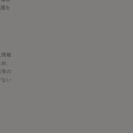
保護を
人情報
ため、
底等の
行ない