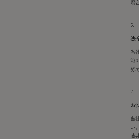
場
法
当
範
努
お
当
い
藤