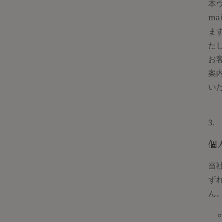
本
m
ま
た
お
案
い
個
当
ず
ん