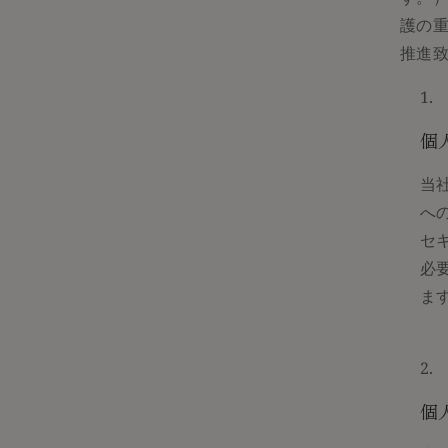
護の
推進
個
当
へ
セ
必
ま
個