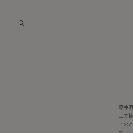
コンテ
ンツに
進む
藤井
上で
下の
す。