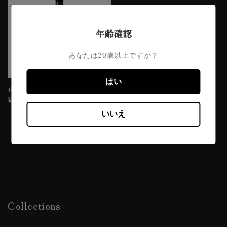
年齢確認
あなたは20歳以上ですか？
売り切れ
はい
夜の帝王 FOREVER 20
通
¥2,420から
常
いいえ
価
格
Collections