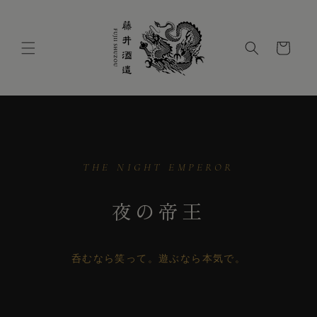
コンテ
ンツに
進む
カ
ー
ト
THE NIGHT EMPEROR
夜の帝王
呑むなら笑って。遊ぶなら本気で。