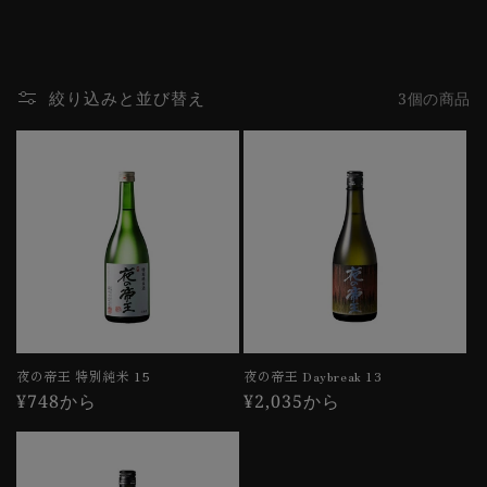
絞り込みと並び替え
3個の商品
夜の帝王 特別純米 15
夜の帝王 Daybreak 13
通
¥748から
通
¥2,035から
常
常
価
価
格
格