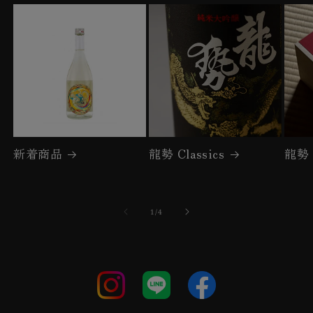
新着商品
龍勢 Classics
龍勢
の
1
/
4