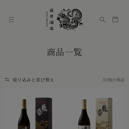
コンテ
ンツに
進む
カ
ー
ト
コ
商品一覧
レ
ク
絞り込みと並び替え
33個の商品
シ
ョ
ン
: