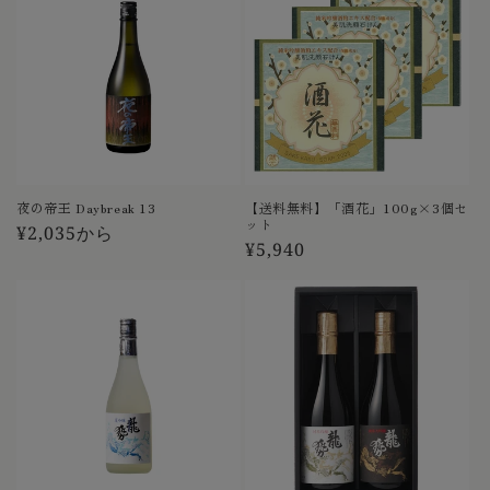
格
格
夜の帝王 Daybreak 13
【送料無料】「酒花」100g×3個セ
ット
通
¥2,035から
通
¥5,940
常
常
価
価
格
格