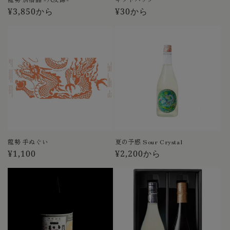
通
¥3,850から
通
¥30から
常
常
価
価
格
格
龍勢 手ぬぐい
夏の予感 Sour Crystal
通
¥1,100
通
¥2,200から
常
常
価
価
格
格