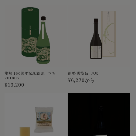
常
価
価
格
格
龍勢 160周年記念酒 地 -つち-
龍勢 別格品 -八反-
2018BY
通
¥6,270から
通
¥13,200
常
常
価
価
格
格