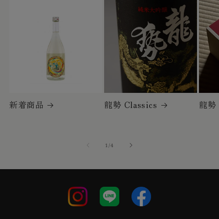
新着商品
龍勢 Classics
龍勢
の
1
/
4