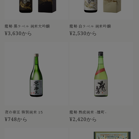
龍勢 黒ラベル 純米大吟醸
龍勢 白ラベル 純米吟醸
通
¥3,630から
通
¥2,530から
常
常
価
価
格
格
夜の帝王 特別純米 15
龍勢 熟成純米 -雄町-
通
¥748から
通
¥2,420から
常
常
価
価