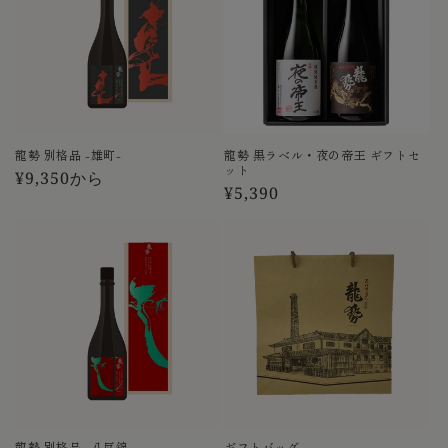
龍勢 別格品 -雄町-
龍勢 黒ラベル・夜の帝王 ギフトセ
ット
通
¥9,350から
通
¥5,390
常
常
価
価
格
格
龍勢 別格品 -八反錦-
ギフトバッグ