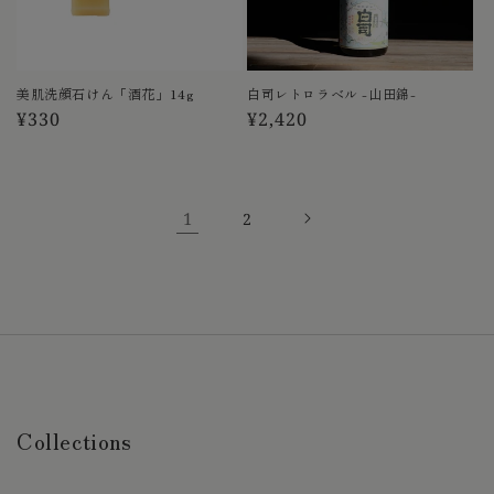
美肌洗顔石けん「酒花」14g
白司レトロラベル -山田錦-
通
¥330
通
¥2,420
常
常
価
価
格
格
1
2
Collections