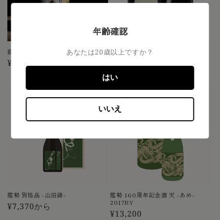
年齢確認
藤井政宗レトロラベル -雄町-
あなたは20歳以上ですか？
龍勢 黒ラベル・龍勢 夏吟醸 ギフト
セット
通
¥2,420
通
¥6,050
常
はい
常
価
価
格
格
いいえ
龍勢 別格品 -山田錦-
龍勢 160周年記念酒 天 -あめ-
2017BY
通
¥7,370から
通
¥13,200
常