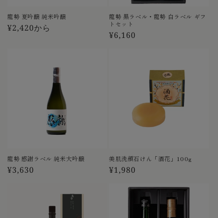
龍勢 夏吟醸 純米吟醸
龍勢 黒ラベル・龍勢 白ラベル ギフ
トセット
通
¥2,420から
通
¥6,160
常
常
価
価
格
格
龍勢 感謝ラベル 純米大吟醸
美肌洗顔石けん「酒花」100g
通
¥3,630
通
¥1,980
常
常
価
価
格
格