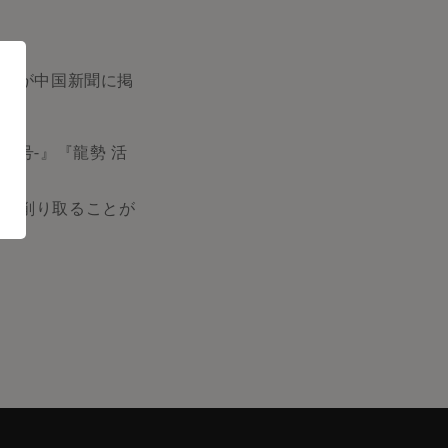
」の記事が中国新聞に掲
35号-』『龍勢 活
的に削り取ることが