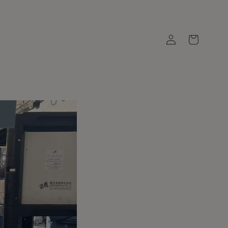
ロ
カ
グ
ー
イ
ト
ン