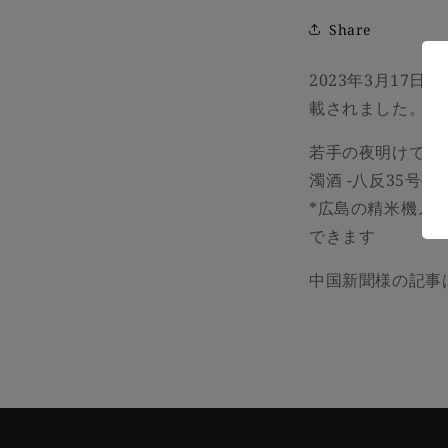
Share
2023年3月17日
載されました。
若手の夜明けで提供
濁酒 -八反35号
*広島の精米機メ
できます
中国新聞様の記事