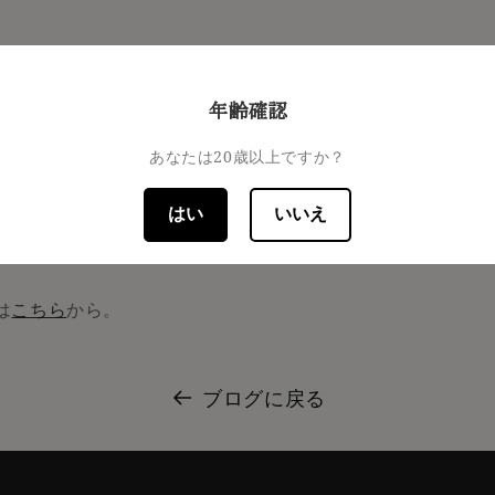
(金)18日(土)に開催された「若手の夜明け 2023 SPRING
年齢確認
あなたは20歳以上ですか？
した『龍勢 ゆらぎの凪 -八反35号-』『龍勢 蔵生原酒 -八反
-』は、掛米に真吟精米*を使用しています。
はい
いいえ
ーカー・サタケ様が開発した最新技術で、タンパク質を効率
は
こちら
から。
ブログに戻る