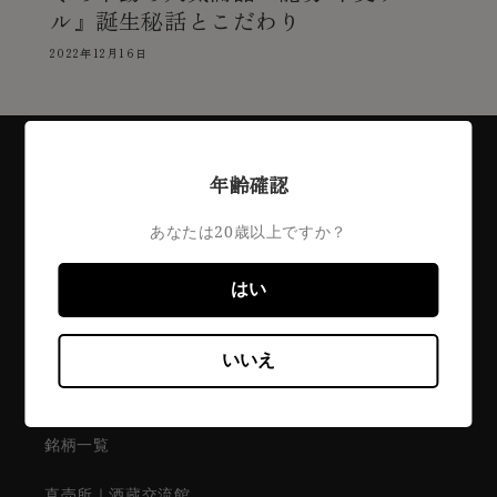
ル』誕生秘話とこだわり
2022年12月16日
年齢確認
あなたは20歳以上ですか？
Contents
はい
藤井酒造について
いいえ
醸造理念
銘柄一覧
直売所｜酒蔵交流館