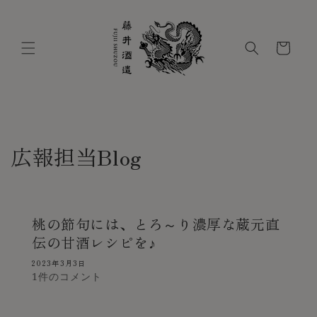
コンテ
ンツに
進む
カ
ー
ト
広報担当Blog
桃の節句には、とろ～り濃厚な蔵元直
伝の甘酒レシピを♪
2023年3月3日
1件のコメント