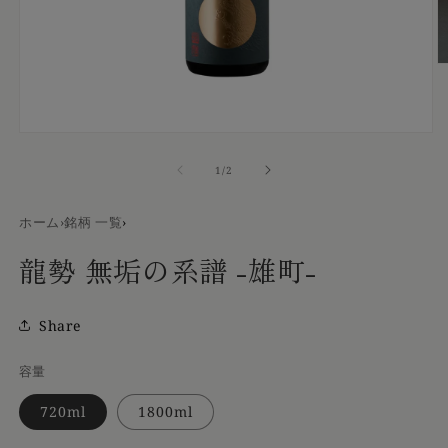
モ
ー
の
1
/
2
ダ
ル
で
ホーム
›
銘柄 一覧
›
メ
(
デ
龍勢 無垢の系譜 -雄町-
ィ
ア
(1)
Share
を
開
く
容量
720ml
1800ml