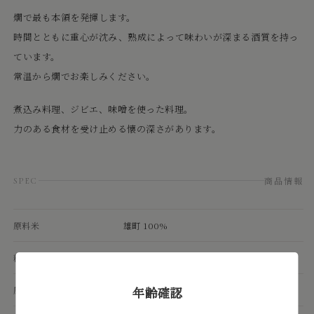
燗で最も本領を発揮します。
時間とともに重心が沈み、熟成によって味わいが深まる酒質を持っ
ています。
常温から燗でお楽しみください。
煮込み料理、ジビエ、味噌を使った料理。
力のある食材を受け止める懐の深さがあります。
商品情報
SPEC
原料米
雄町 100%
精米歩合
60%
年齢確認
原材料
米（国産）・米麹（国産米）