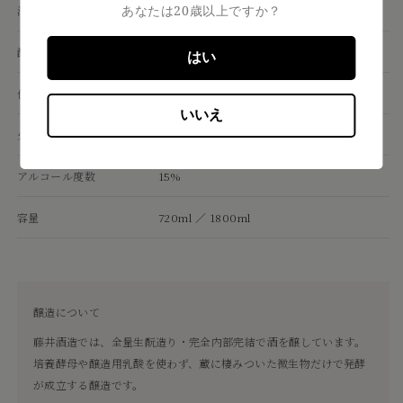
あなたは20歳以上ですか？
酒母
生酛
酵母
蔵付き酵母（酵母無添加・完全内部完結）
はい
仕込水
竹原の地下水
いいえ
火入れ
火入れ
アルコール度数
15%
容量
720ml ／ 1800ml
醸造について
藤井酒造では、全量生酛造り・完全内部完結で酒を醸しています。
培養酵母や醸造用乳酸を使わず、蔵に棲みついた微生物だけで発酵
が成立する醸造です。