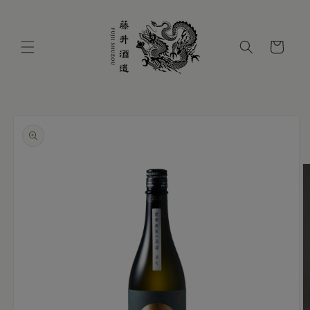
コンテ
ンツに
進む
カ
ー
ト
商品情
報にス
キップ