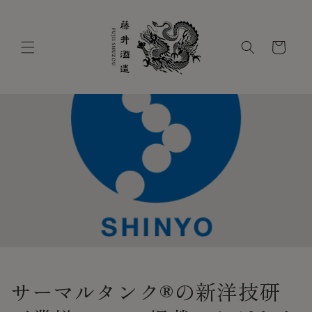
コンテ
ンツに
進む
カ
ー
ト
サーマルタンク®の新洋技研