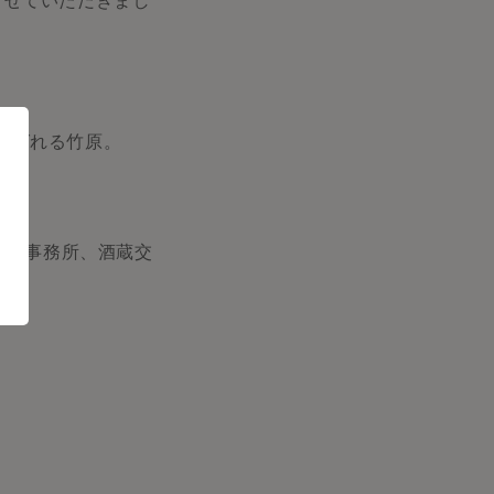
させていただきまし
呼ばれる竹原。
酒造事務所、酒蔵交