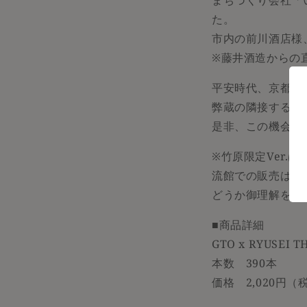
まちづくり会社「
た。
市内の前川酒店様
※藤井酒造からの
平安時代、京都・
弊蔵の隣接する町
是非、この機会に
※竹原限定Ver
流館での販売は致
どうか御理解を賜
■商品詳細
GTO x RYUSE
本数 390本
価格 2,020円（