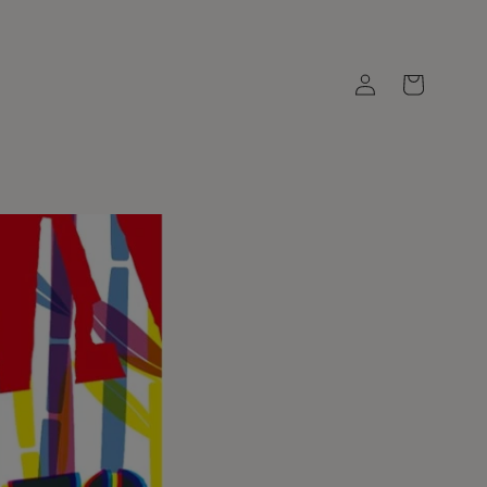
ロ
カ
グ
ー
イ
ト
ン