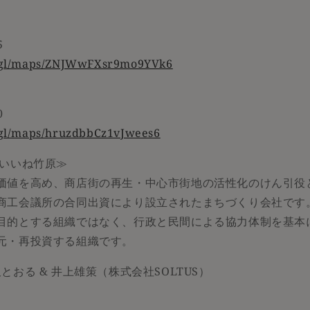
5
o.gl/maps/ZNJWwFXsr9mo9YVk6
0
o.gl/maps/hruzdbbCz1vJwees6
 いいね竹原≫
価値を高め、商店街の再生・中心市街地の活性化のけん引役とし
商工会議所の合同出資により設立されたまちづくり会社です
目的とする組織ではなく、行政と民間による協力体制を基本
元・再投資する組織です。
 藤沢とおる & 井上雄策（株式会社SOLTUS）