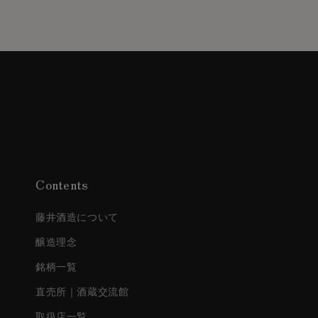
Contents
藤井酒造について
醸造理念
銘柄一覧
直売所｜酒蔵交流館
取扱店一覧