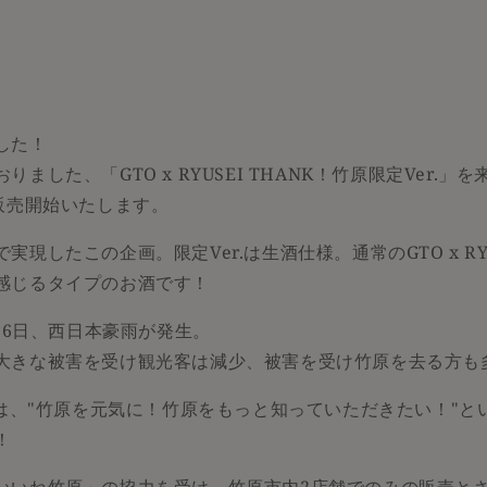
した！
ました、「GTO x RYUSEI THANK！竹原限定Ver.」
で販売開始いたします。
現したこの企画。限定Ver.は生酒仕様。通常のGTO x RYU
感じるタイプのお酒です！
7月6日、西日本豪雨が発生。
大きな被害を受け観光客は減少、被害を受け竹原を去る方も
.では、"竹原を元気に！竹原をもっと知っていただきたい！"
！