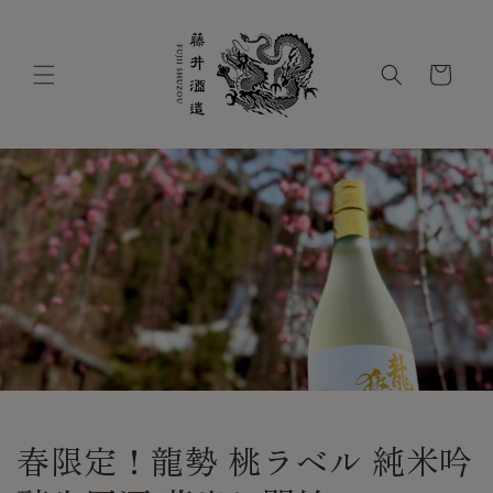
コンテ
ンツに
進む
カ
ー
ト
春限定！龍勢 桃ラベル 純米吟