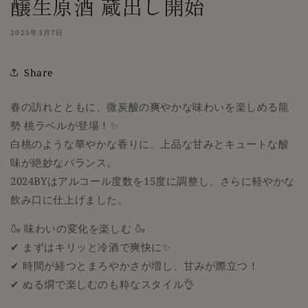
醸生原酒 蔵出し開始
2025年3月7日
Share
春の訪れとともに、微炭酸の爽やかな味わいを楽しめる龍
勢 桃ラベルが登場！✨
白桃のような華やかな香りに、上品な甘みとキュートな酸
味が絶妙なバランス。
2024BYはアルコール度数を15度に調整し、さらに軽やかな
飲み口に仕上げました。
🍶 味わいの変化を楽しむ 🍶
✔ まずはキリッと冷酒で爽快に✨
✔ 時間が経つとまろやかさが増し、甘みが際立つ！
✔ ぬる燗で楽しむのも粋なスタイル👌