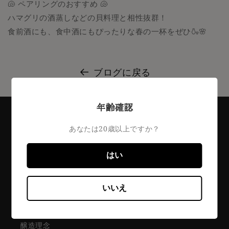
🐚 ペアリングのおすすめ 🐚
ハマグリの酒蒸しなどの貝料理と相性抜群！
食前酒にも、食中酒にもぴったりな春の一杯をぜひ🍶🌸
ブログに戻る
年齢確認
あなたは20歳以上ですか？
はい
Contents
いいえ
藤井酒造について
醸造理念