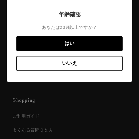
Contents
年齢確認
藤井酒造について
あなたは20歳以上ですか？
醸造理念
はい
銘柄一覧
直売所｜酒蔵交流館
いいえ
取扱店一覧
Shopping
ご利用ガイド
よくある質問Ｑ＆Ａ