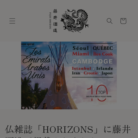
コンテ
ンツに
進む
カ
ー
ト
仏雑誌「HORIZONS」に藤井